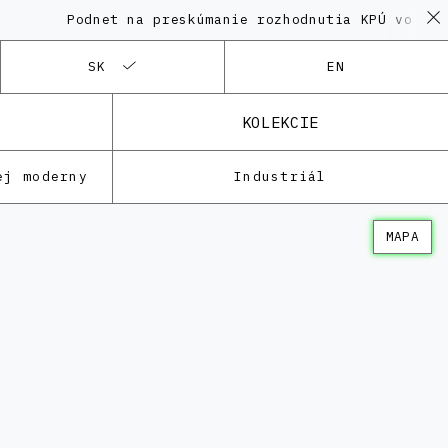
Podnet na preskúmanie rozhodnutia KPÚ vo veci P
SK
EN
KOLEKCIE
ej moderny
Industriál
MAPA