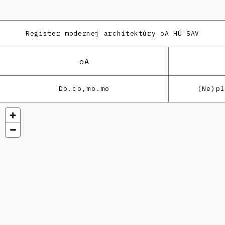
Register modernej architektúry
oA HÚ SAV
oA
Do.co,mo.mo
(Ne)p