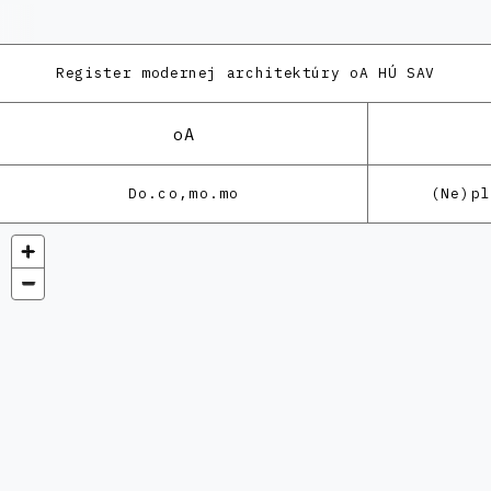
Register modernej architektúry
oA HÚ SAV
oA
Do.co,mo.mo
(Ne)p