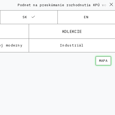
Podnet na preskúmanie rozhodnutia KPÚ vo veci P
SK
EN
KOLEKCIE
ej moderny
Industriál
MAPA