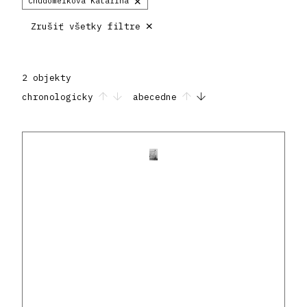
×
Chudomelková Katarína
×
Zrušiť všetky filtre
2 objekty
chronologicky
abecedne