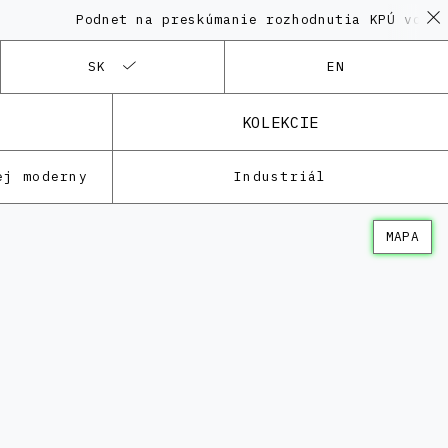
Podnet na preskúmanie rozhodnutia KPÚ vo veci 
SK
EN
KOLEKCIE
ej moderny
Industriál
MAPA