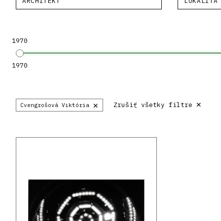
ARCHITEKT
LOKALITA
1970
1970
×
×
Zrušiť všetky filtre
Cvengrošová Viktória