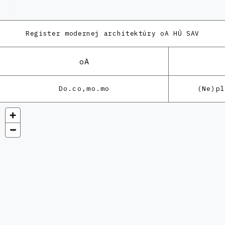
Register modernej architektúry
oA HÚ SAV
oA
Do.co,mo.mo
(Ne)p