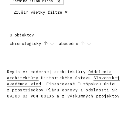
×
Harminc Milan Michal
×
Zrušiť všetky filtre
0 objektov
chronologicky
abecedne
Register modernej architektúry
Oddelenia
architektúry
Historického ústavu
Slovenskej
akadémie vied
. Financované Európskou úniou
z prostriedkov Plánu obnovy a odolnosti SR
09I03-03-V04-00136 a z výskumných projektov
APVV-16-058 a APVV-23-0101.
Facebook
Instagram
Vyrobilo
metafori