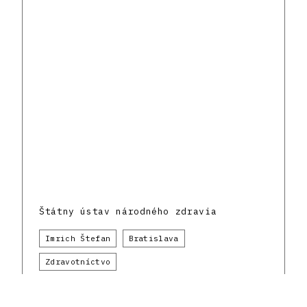
Štátny ústav národného zdravia
Imrich Štefan
Bratislava
Zdravotníctvo
Architektúra povojnovej moderny