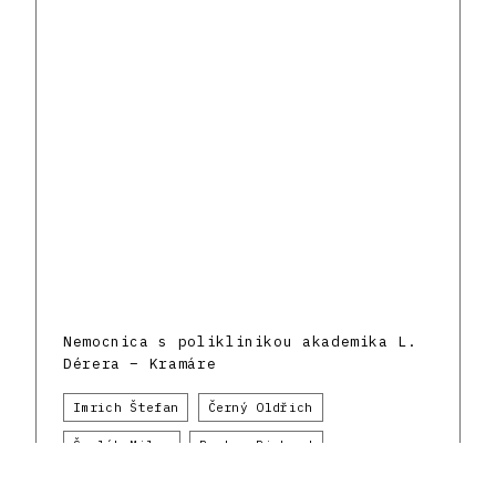
Nemocnica s poliklinikou akademika L.
Dérera – Kramáre
Imrich Štefan
Černý Oldřich
Šavlík Milan
Pastor Richard
Rajchl Jaroslav
Bratislava