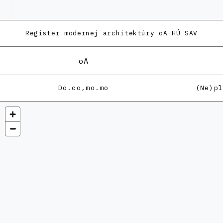
Register modernej architektúry
oA HÚ SAV
oA
Do.co,mo.mo
(Ne)p