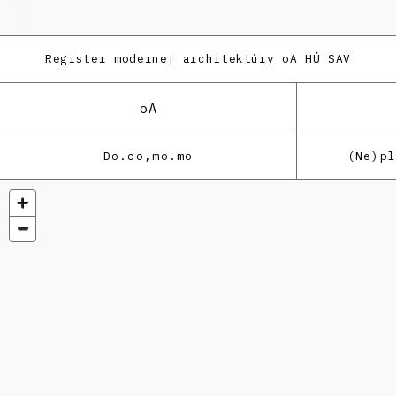
Register modernej architektúry
oA HÚ SAV
oA
Do.co,mo.mo
(Ne)p