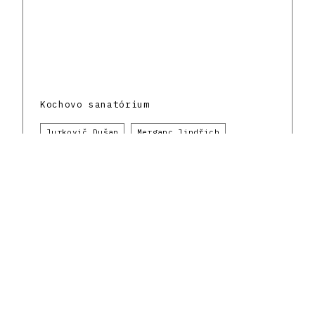
Kochovo sanatórium
Jurkovič Dušan
Merganc Jindřich
Klimeš Otmar
Bratislava
Zdravotníctvo
Do.co, mo.mo
1930 - 1939