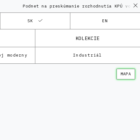
Podnet na preskúmanie rozhodnutia KPÚ vo veci 
SK
EN
KOLEKCIE
ej moderny
Industriál
MAPA