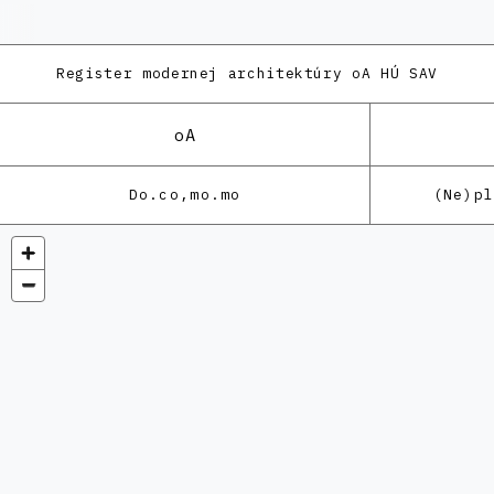
Register modernej architektúry
oA HÚ SAV
oA
Do.co,mo.mo
(Ne)p