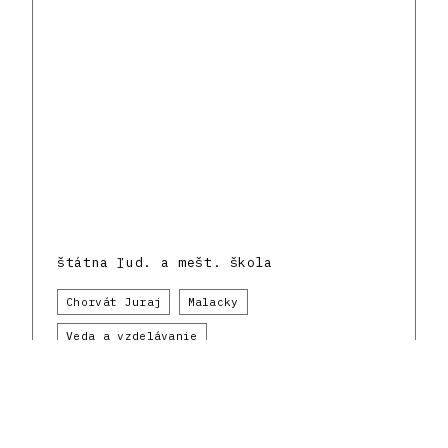
štátna ľud. a mešt. škola
Chorvát Juraj
Malacky
Veda a vzdelávanie
Československá republika a slovenská
architektonická avantgarda
1920 - 1929