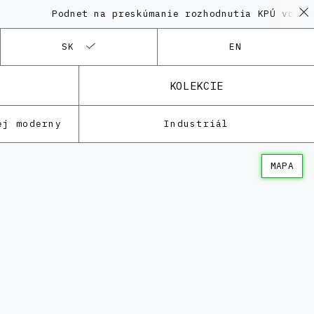
Podnet na preskúmanie rozhodnutia KPÚ vo veci 
SK
EN
KOLEKCIE
ej moderny
Industriál
MAPA