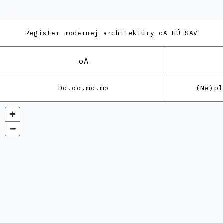
Register modernej architektúry
oA HÚ SAV
oA
Do.co,mo.mo
(Ne)p