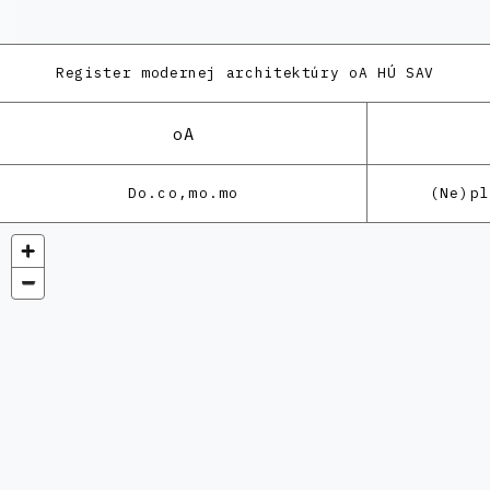
Register modernej architektúry
oA HÚ SAV
oA
Do.co,mo.mo
(Ne)p