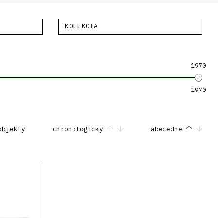
KOLEKCIA
1970
1970
objekty
chronologicky
abecedne