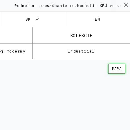
Podnet na preskúmanie rozhodnutia KPÚ vo veci Pol
SK
EN
KOLEKCIE
ej moderny
Industriál
MAPA