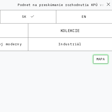
Podnet na preskúmanie rozhodnutia KPÚ vo veci P
SK
EN
KOLEKCIE
ej moderny
Industriál
MAPA