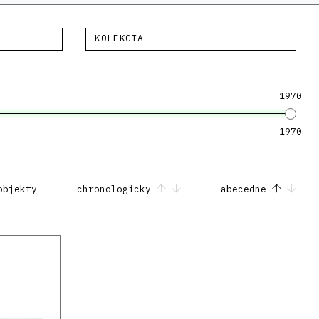
KOLEKCIA
1970
1970
objekty
chronologicky
abecedne