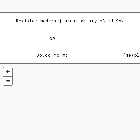
Register modernej architektúry
oA HÚ SAV
oA
Do.co,mo.mo
(Ne)p