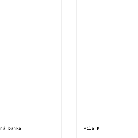
cná banka
vila K