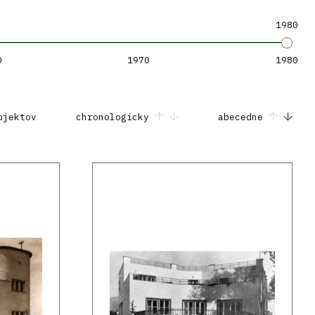
1980
0
1970
1980
bjektov
chronologicky
abecedne