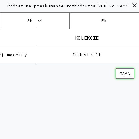
et na preskúmanie rozhodnutia KPÚ vo veci Polyfunkčn
SK
EN
KOLEKCIE
ej moderny
Industriál
MAPA