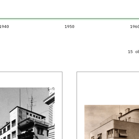
1940
1950
196
15 o