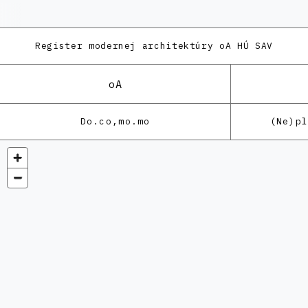
Register modernej architektúry
oA HÚ SAV
oA
Do.co,mo.mo
(Ne)p