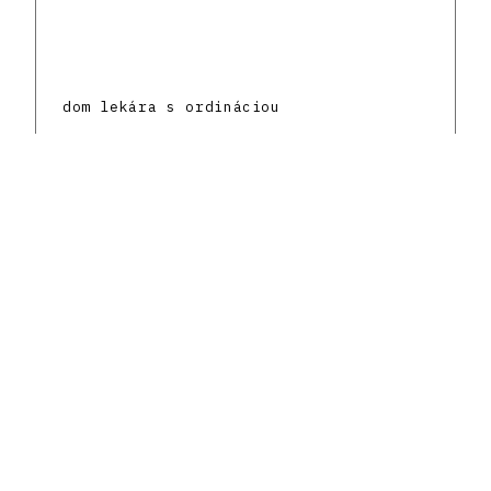
dom lekára s ordináciou
Senica
Zmiešaná
1930 - 1939