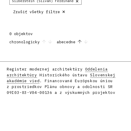
×
Silberstein (Silvan) Ferdinand
×
Zrušiť všetky filtre
0 objektov
chronologicky
abecedne
Register modernej architektúry
Oddelenia
architektúry
Historického ústavu
Slovenskej
akadémie vied
. Financované Európskou úniou
z prostriedkov Plánu obnovy a odolnosti SR
09I03-03-V04-00136 a z výskumných projektov
APVV-16-058 a APVV-23-0101.
Facebook
Instagram
Vyrobilo
metafori