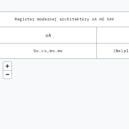
Register modernej architektúry
oA HÚ SAV
oA
Do.co,mo.mo
(Ne)p