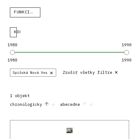
FUNKCIA
KOLEKCIA
1980
1990
1980
1990
×
×
Zrušiť všetky filtre
Spišská Nová Ves
1 objekt
chronologicky
abecedne