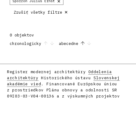
×
Sporzon Július Ernst
×
Zrušiť všetky filtre
0 objektov
chronologicky
abecedne
Register modernej architektúry
Oddelenia
architektúry
Historického ústavu
Slovenskej
akadémie vied
. Financované Európskou úniou
z prostriedkov Plánu obnovy a odolnosti SR
09I03-03-V04-00136 a z výskumných projektov
APVV-16-058 a APVV-23-0101.
Facebook
Instagram
Vyrobilo
metafori