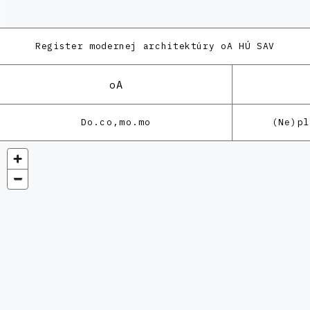
Register modernej architektúry
oA HÚ SAV
oA
Do.co,mo.mo
(Ne)p