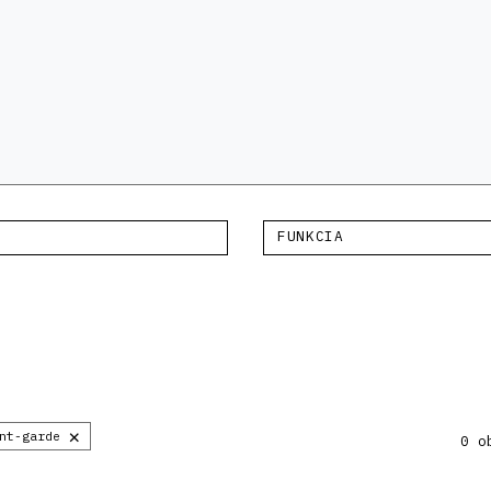
FUNKCIA
×
nt-garde
0 o