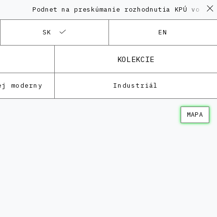
Podnet na preskúmanie rozhodnutia KPÚ vo veci P
SK
EN
KOLEKCIE
ej moderny
Industriál
MAPA