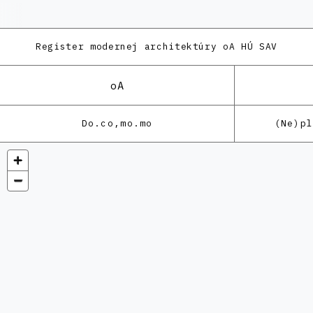
Register modernej architektúry
oA HÚ SAV
oA
Do.co,mo.mo
(Ne)p