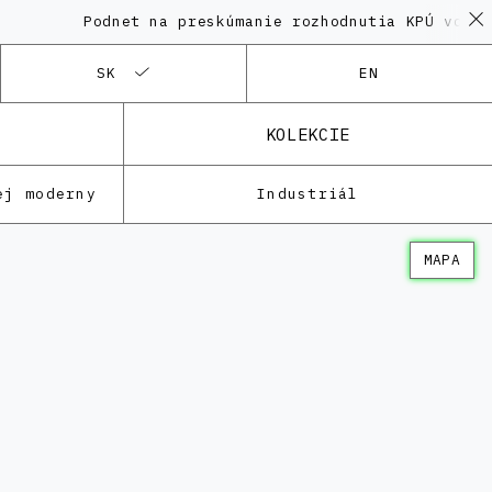
Podnet na preskúmanie rozhodnutia KPÚ vo veci 
SK
EN
KOLEKCIE
ej moderny
Industriál
MAPA