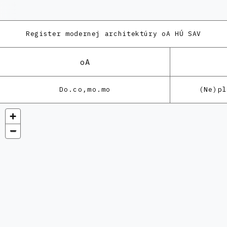
Register modernej architektúry
oA HÚ SAV
oA
Do.co,mo.mo
(Ne)p