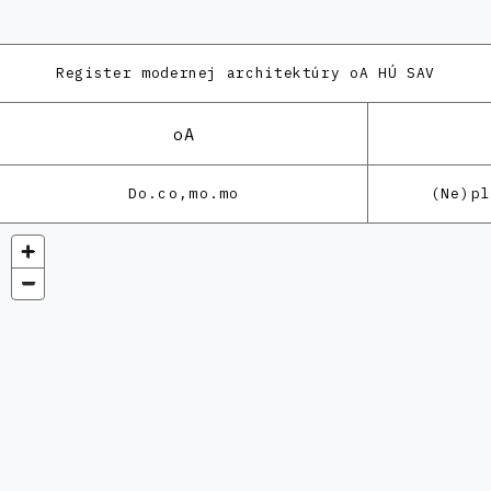
Register modernej architektúry
oA HÚ SAV
oA
Do.co,mo.mo
(Ne)p