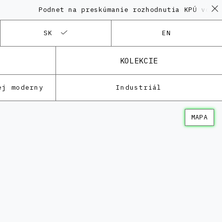
Podnet na preskúmanie rozhodnutia KPÚ vo veci 
SK
EN
KOLEKCIE
ej moderny
Industriál
MAPA