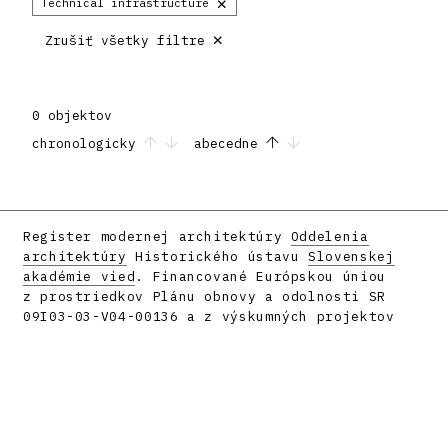
×
Technical infrastructure
×
Zrušiť všetky filtre
0 objektov
chronologicky
abecedne
Register modernej architektúry
Oddelenia
architektúry
Historického ústavu
Slovenskej
akadémie vied
. Financované Európskou úniou
z prostriedkov Plánu obnovy a odolnosti SR
09I03-03-V04-00136 a z výskumných projektov
APVV-16-058 a APVV-23-0101.
Facebook
Instagram
Vyrobilo
metafori