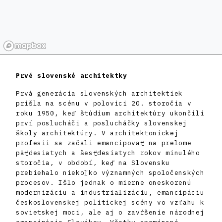
Prvé slovenské architektky
Prvá generácia slovenských architektiek
prišla na scénu v polovici 20. storočia v
roku 1950, keď štúdium architektúry ukončili
prví poslucháči a poslucháčky slovenskej
školy architektúry. V architektonickej
profesii sa začali emancipovať na prelome
päťdesiatych a šesťdesiatych rokov minulého
storočia, v období, keď na Slovensku
prebiehalo niekoľko významných spoločenských
procesov. Išlo jednak o mierne oneskorenú
modernizáciu a industrializáciu, emancipáciu
československej politickej scény vo vzťahu k
sovietskej moci, ale aj o zavŕšenie národnej