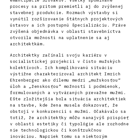
emancipácie Slovákov. Všetky spomínané
procesy sa pritom premietli aj do zvýšenej
stavebnej produkcie. Rozmach výstavby si
vynútil rozširovanie štátnych projektových
ústavov a ich postupnú špecializáciu. Práve
zvýšená objednávka v oblasti stavebníctva
otvorila možnosti na uplatnenie sa aj
architektkám.
Architektky začínali svoju kariéru v
socialistickej projekcii v čisto mužských
kolektívoch. Ich komplikovanú situáciu
výstižne charakterizoval architekt Imrich
Ehrenberger ako dilemu medzi „mužskosťou“
úloh a „ženskosťou“ možností i podmienok,
formulovaných a vytváraných prevažne mužmi.
Ešte zložitejšia bola situácia architektiek
na stavbe, kde žena musela dokazovať, že
obstojí v konkurencii s mužmi. Očakávalo sa
totiž, že architektky môžu nanajvýš prispieť
v oblasti estetiky či typológie ale rozhodne
nie technologickou či konštrukčnou
inováciou. Napriek tomu sa niektorým