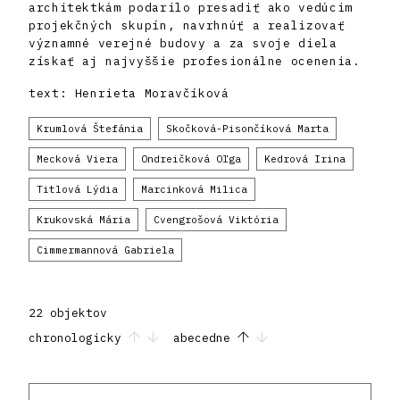
architektkám podarilo presadiť ako vedúcim
projekčných skupín, navrhnúť a realizovať
významné verejné budovy a za svoje diela
získať aj najvyššie profesionálne ocenenia.
text: Henrieta Moravčíková
Krumlová Štefánia
Skočková-Pisončíková Marta
Mecková Viera
Ondreičková Oľga
Kedrová Irina
Titlová Lýdia
Marcinková Milica
Krukovská Mária
Cvengrošová Viktória
Cimmermannová Gabriela
22 objektov
chronologicky
abecedne