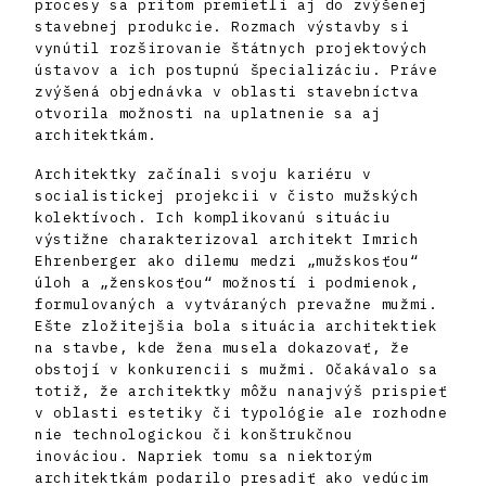
procesy sa pritom premietli aj do zvýšenej
stavebnej produkcie. Rozmach výstavby si
vynútil rozširovanie štátnych projektových
ústavov a ich postupnú špecializáciu. Práve
zvýšená objednávka v oblasti stavebníctva
otvorila možnosti na uplatnenie sa aj
architektkám.
Architektky začínali svoju kariéru v
socialistickej projekcii v čisto mužských
kolektívoch. Ich komplikovanú situáciu
výstižne charakterizoval architekt Imrich
Ehrenberger ako dilemu medzi „mužskosťou“
úloh a „ženskosťou“ možností i podmienok,
formulovaných a vytváraných prevažne mužmi.
Ešte zložitejšia bola situácia architektiek
na stavbe, kde žena musela dokazovať, že
obstojí v konkurencii s mužmi. Očakávalo sa
totiž, že architektky môžu nanajvýš prispieť
v oblasti estetiky či typológie ale rozhodne
nie technologickou či konštrukčnou
inováciou. Napriek tomu sa niektorým
architektkám podarilo presadiť ako vedúcim