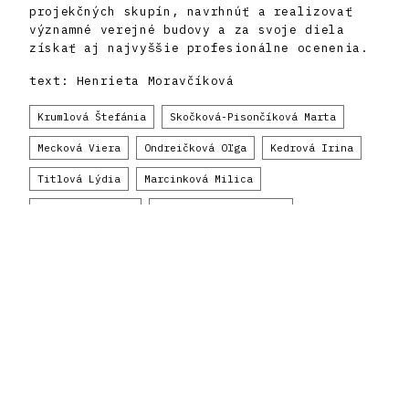
projekčných skupín, navrhnúť a realizovať
významné verejné budovy a za svoje diela
získať aj najvyššie profesionálne ocenenia.
text: Henrieta Moravčíková
Krumlová Štefánia
Skočková-Pisončíková Marta
Mecková Viera
Ondreičková Oľga
Kedrová Irina
Titlová Lýdia
Marcinková Milica
Krukovská Mária
Cvengrošová Viktória
Cimmermannová Gabriela
22 objektov
chronologicky
abecedne
Register modernej architektúry
Oddelenia