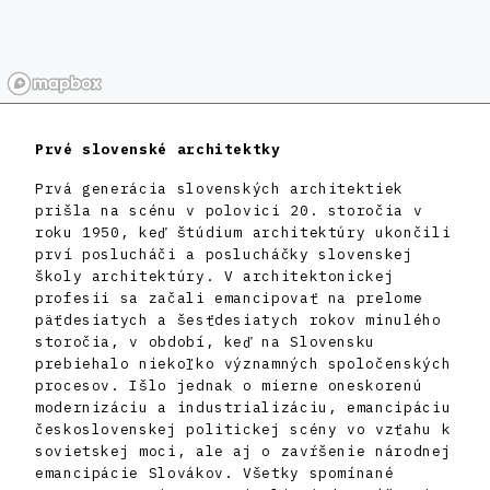
Prvé slovenské architektky
Prvá generácia slovenských architektiek
prišla na scénu v polovici 20. storočia v
roku 1950, keď štúdium architektúry ukončili
prví poslucháči a poslucháčky slovenskej
školy architektúry. V architektonickej
profesii sa začali emancipovať na prelome
päťdesiatych a šesťdesiatych rokov minulého
storočia, v období, keď na Slovensku
prebiehalo niekoľko významných spoločenských
procesov. Išlo jednak o mierne oneskorenú
modernizáciu a industrializáciu, emancipáciu
československej politickej scény vo vzťahu k
sovietskej moci, ale aj o zavŕšenie národnej
emancipácie Slovákov. Všetky spomínané