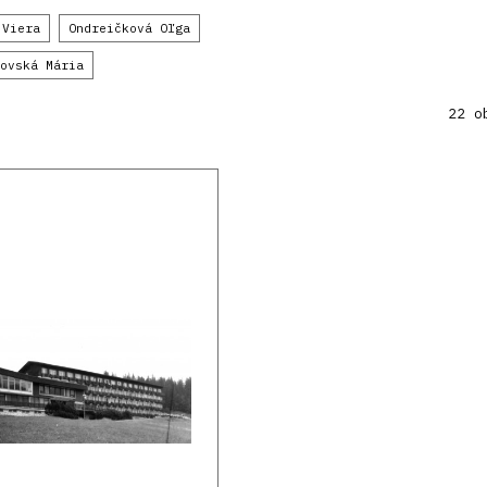
 Viera
Ondreičková Oľga
ovská Mária
22 o