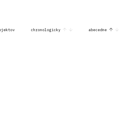
bjektov
chronologicky
abecedne