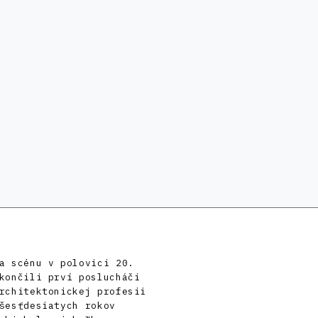
a scénu v polovici 20.
končili prví poslucháči
rchitektonickej profesii
šesťdesiatych rokov