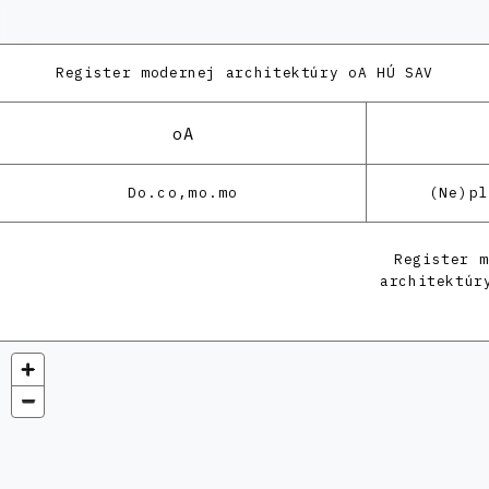
Register modernej architektúry
oA HÚ SAV
oA
Do.co,mo.mo
(Ne)p
Register m
architektúr