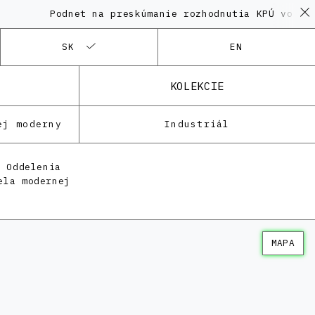
Podnet na preskúmanie rozhodnutia KPÚ vo veci Po
SK
EN
KOLEKCIE
ej moderny
Industriál
e Oddelenia
ela modernej
MAPA