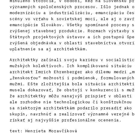
minulého storočia, v období, keď na Slovensku pr
významných spoločenských procesov. Išlo jednak o
modernizáciu a industrializáciu, emancipáciu čes
scény vo vzťahu k sovietskej moci, ale aj o zavŕ
emancipácie Slovákov. Všetky spomínané procesy s
zvýšenej stavebnej produkcie. Rozmach výstavby s
štátnych projektových ústavov a ich postupnú špe
zvýšená objednávka v oblasti stavebníctva otvori
uplatnenie sa aj architektkám.
Architektky začínali svoju kariéru v socialistic
mužských kolektívoch. Ich komplikovanú situáciu 
architekt Imrich Ehrenberger ako dilemu medzi „m
„ženskosťou“ možností i podmienok, formulovaných
mužmi. Ešte zložitejšia bola situácia architekti
musela dokazovať, že obstojí v konkurencii s muž
že architektky môžu nanajvýš prispieť v oblasti 
ale rozhodne nie technologickou či konštrukčnou 
sa niektorým architektkám podarilo presadiť ako 
skupín, navrhnúť a realizovať významné verejné b
získať aj najvyššie profesionálne ocenenia.
text: Henrieta Moravčíková