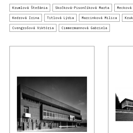
Krumlová Štefánia
Skočková-Pisončíková Marta
Mecková
Kedrová Irina
Titlová Lýdia
Marcinková Milica
Kruk
Cvengrošová Viktória
Cimmermannová Gabriela