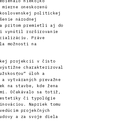
ebiehalo niekoľko
 mierne oneskorenú
koslovenskej politickej
šenie národnej
a pritom premietli aj do
i vynútil rozširovanie
cializáciu. Práve
la možnosti na
kej projekcii v čisto
výstižne charakterizoval
užskosťou“ úloh a
 a vytváraných prevažne
ek na stavbe, kde žena
mi. Očakávalo sa totiž,
estetiky či typológie
inováciou. Napriek tomu
vedúcim projekčných
udovy a za svoje diela