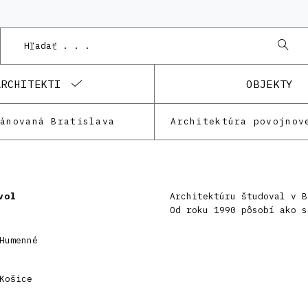
ARCHITEKTI
OBJEKTY
lánovaná Bratislava
Architektúra povojnov
vol
Architektúru študoval v B
Od roku 1990 pôsobí ako s
Humenné
Košice