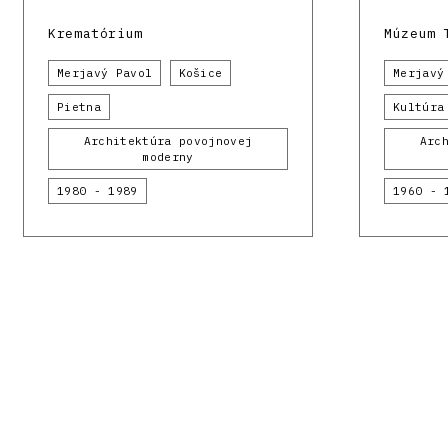
Krematórium
Múzeum 
Merjavý Pavol
Košice
Merjavý
Pietna
Kultúra
Architektúra povojnovej
Arc
moderny
1980 - 1989
1960 - 
Facebook
Instagram
Register modernej architektúry
Oddelenia architek
úniou z prostriedkov Plánu obnovy a odolnosti SR 