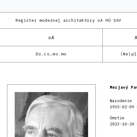
Register modernej architektúry
oA HÚ SAV
oA
Do.co,mo.mo
(Ne)p
Merjavý Pa
Narodenie
1935-02-09 
Úmrtie
2023-10-20 