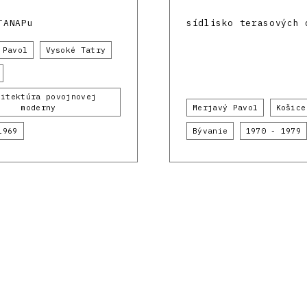
TANAPu
sídlisko terasových 
 Pavol
Vysoké Tatry
hitektúra povojnovej
moderny
Merjavý Pavol
Košice
1969
Bývanie
1970 - 1979
túry
Historického ústavu
Slovenskej akadémie vied
. F
09I03-03-V04-00136 a z výskumných projektov APVV-16-