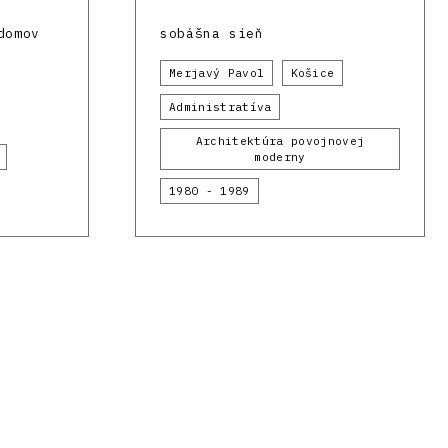
domov
sobášna sieň
Merjavý Pavol
Košice
Administratíva
Architektúra povojnovej
moderny
1980 - 1989
inancované Európskou
Vyrobilo
metafori
058 a APVV-23-0101.