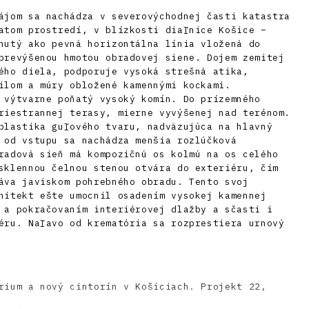
ájom sa nachádza v severovýchodnej časti katastra
atom prostredí, v blízkosti diaľnice Košice –
nutý ako pevná horizontálna línia vložená do
prevýšenou hmotou obradovej siene. Dojem zemitej
ého diela, podporuje vysoká strešná atika,
ilom a múry obložené kamennými kockami.
 výtvarne poňatý vysoký komín. Do prízemného
riestrannej terasy, mierne vyvýšenej nad terénom.
plastika guľového tvaru, nadväzujúca na hlavný
 od vstupu sa nachádza menšia rozlúčková
radová sieň má kompozičnú os kolmú na os celého
sklennou čelnou stenou otvára do exteriéru, čím
áva javiskom pohrebného obradu. Tento svoj
hitekt ešte umocnil osadením vysokej kamennej
 a pokračovaním interiérovej dlažby a sčasti i
éru. Naľavo od krematória sa rozprestiera urnový
rium a nový cintorín v Košiciach. Projekt 22,