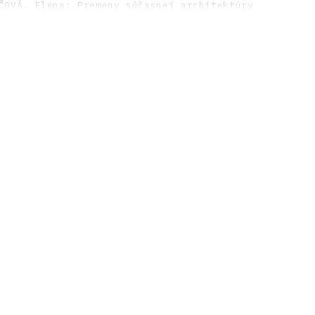
ČOVÁ, Elena: Premeny súčasnej architektúry
Alfa 1990, 200 s., tu s. 180.