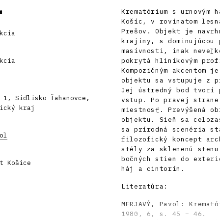
m
Krematórium s urnovým h
Košíc, v rovinatom lesn
Prešov. Objekt je navrh
kcia
krajiny, s dominujúcou 
masívnosti, inak neveľk
kcia
pokrytá hliníkovým prof
Kompozičným akcentom je
objektu sa vstupuje z p
Jej ústredný bod tvorí 
 1, Sídlisko Ťahanovce,
vstup. Po pravej strane
ický kraj
miestnosť. Prevýšená ob
objektu. Sieň sa celoza
sa prírodná scenéria st
ol
filozofický koncept arc
stély za sklenenú stenu
bočných stien do exteri
t Košice
háj a cintorín.
Literatúra:
MERJAVÝ, Pavol: Kremató
1980, 6, s. 45 – 46.