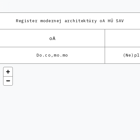
Register modernej architektúry
oA HÚ SAV
oA
Do.co,mo.mo
(Ne)p