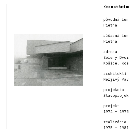
Krematóriu
pôvodná fun
Pietna
súčasná fun
Pietna
adresa
Zelený Dvor
Košice, Koš
architekti
Merjavý Pav
projekcia
Stavoprojek
projekt
1972 – 1975
realizácia
1975 – 1981