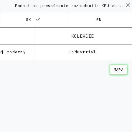
odnet na preskúmanie rozhodnutia KPÚ vo veci Polyfu
SK
EN
KOLEKCIE
ej moderny
Industriál
MAPA