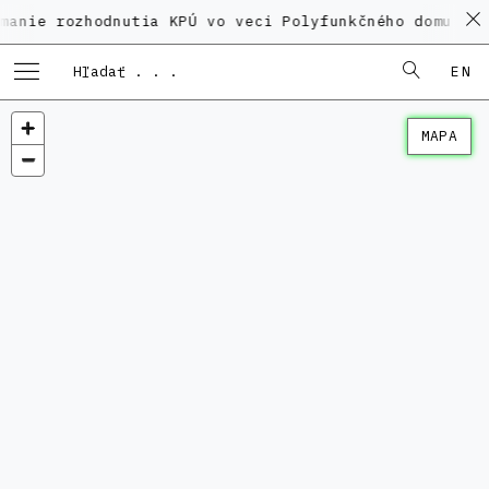
ozhodnutia KPÚ vo veci Polyfunkčného domu na Kamenno
EN
MAPA