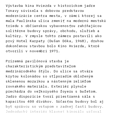
Výstavba kina Hviezda v historickom jadre
Trnavy súvisela s dobovou predstavou
modernizácie centra mesta, v rámci ktorej sa
mala Paulínska ulica zmeniť na modernú mestskú
triedu s občianskou vybavenosťou zahŕňajúcou
solitérne budovy správy, obchodu, služieb a
kultúry. V zmysle tohto zámeru postavili ako
prvý Hotel Karpaty (Dušan Dóka, 1968), druhou
dokončenou stavbou bolo Kino Hviezda, ktoré
otvorili v novembri 1971.
Prízemná pavilónová stavba je
charakteristickým predstaviteľom
medzinárodného štýlu. Do ulice sa otvára
krytou kolonádou so stĺporadím obloženým
sklenenou mozaikou a nástenným reliéfom
rovnakého materiálu. Exteriér plynule
prechádza do veľkorysého foyeru s bufetom.
Jadro dispozície tvorí priestranná sála s
kapacitou 400 divákov. Súčasťou budovy bol aj
byt správcu so vstupom v zadnej časti budovy.
Jednoduchý interiér hlavnej kinosály určoval