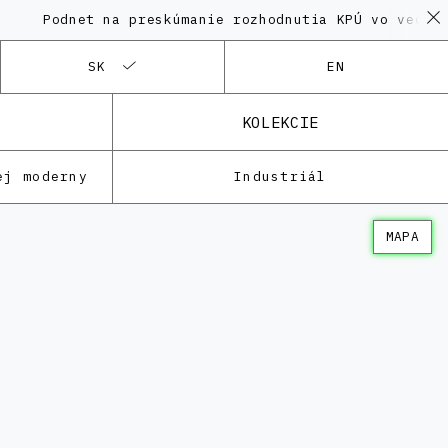
Podnet na preskúmanie rozhodnutia KPÚ vo veci Pol
SK
EN
KOLEKCIE
ej moderny
Industriál
MAPA