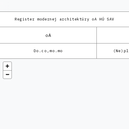
Register modernej architektúry
oA HÚ SAV
oA
Do.co,mo.mo
(Ne)p