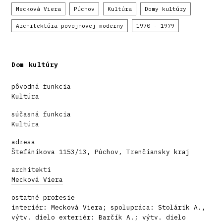
Mecková Viera
Púchov
Kultúra
Domy kultúry
Architektúra povojnovej moderny
1970 - 1979
Dom kultúry
pôvodná funkcia
Kultúra
súčasná funkcia
Kultúra
adresa
Štefánikova 1153/13, Púchov, Trenčiansky kraj
architekti
Mecková Viera
ostatné profesie
interiér: Mecková Viera; spolupráca: Stolárik A.,
výtv. dielo exteriér: Barčík A.; výtv. dielo