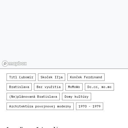
Titl Ľubomír
Skoček Iľja
Konček Ferdinand
Bratislava
Bez využitia
MoMoWo
Do.co, mo.mo
(Ne)plánovaná Bratislava
Domy kultúry
Architektúra povojnovej moderny
1970 - 1979