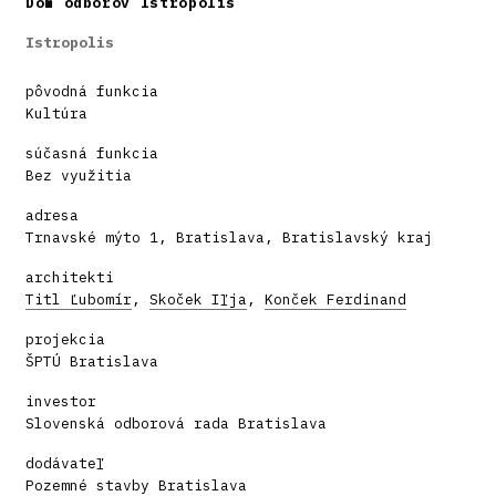
Dom odborov Istropolis
Istropolis
pôvodná funkcia
Kultúra
súčasná funkcia
Bez využitia
adresa
Trnavské mýto 1, Bratislava, Bratislavský kraj
architekti
Titl Ľubomír
,
Skoček Iľja
,
Konček Ferdinand
projekcia
ŠPTÚ Bratislava
investor
Slovenská odborová rada Bratislava
dodávateľ
Pozemné stavby Bratislava