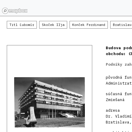
Titl Ľubomír
Skoček Iľja
Konček Ferdinand
Bratislav
Budova pod
obchodu: C
Podniky zah
pôvodná fun
Administrat
súčasná fun
Zmiešaná
adresa
Dr. Vladimí
Bratislava,