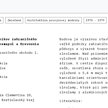
a
Zmiešaná
Architektúra povojnovej moderny
1970 - 1979
nikov zahraničného
Budova je výraznou stav
hemapol a Drevounia
veľké podniky zahraničn
pôdorys a výrazné tvaro
raničného obchodu I.
slnolamom. Nad prízemím
vyložené štyri administ
kcia
átrium. V centre dispoz
íva
osôb, osvetlená zhora c
vyložené o 5,4 m majú t
kcia
kanceláriami orientovan
deväťdesiatych rokoch o
slnolamy, ktoré pri rek
slnolamy z alumíniových
ra Clementisa 10,
 Bratislavský kraj
Literatúra: