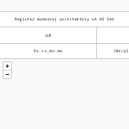
Register modernej architektúry
oA HÚ SAV
oA
Do.co,mo.mo
(Ne)p