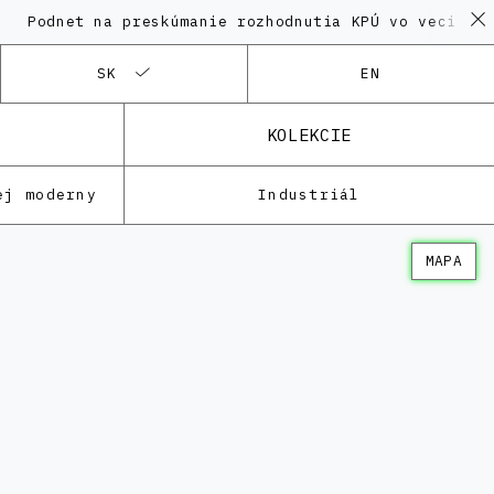
t na preskúmanie rozhodnutia KPÚ vo veci Polyfunkčn
SK
EN
KOLEKCIE
ej moderny
Industriál
MAPA