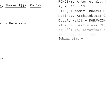
ROKOŠNÝ, Anton et al.: 
r
,
Skoček Iľja
,
Konček
2, s. 10 – 13.
TITL, Ľubomír: Budova P
Ružinov. Architektura Č
DULLA, Matúš – MORAVČÍK
ap z Belehradu
storočí. Bratislava, Sl
ANDRÁŠIOVÁ, Katarína: A
10, 2005, 5, s. 52.
Zobraz viac ↷
ia