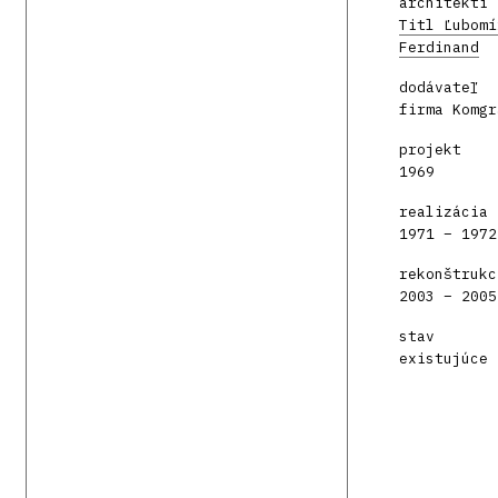
architekti
Titl Ľubomí
Ferdinand
dodávateľ
firma Komgr
projekt
1969
realizácia
1971 – 1972
rekonštrukc
2003 – 2005
stav
existujúce