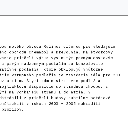
bou nového obvodu Ružinov určenou pre vtedajšie
ého obchodu Chemapol a Drevounia. Má štvorcový
vanie priečelí vďaka vysunutým pevným doskovým
 a prvým nadzemným podlažím sú konzolovito
ratívne podlažia, ktoré obklopujú vnútorné
ície vstupného podlažia je zasadacia sála pre 200
ez átrium. Štyri administratívne podlažia
rojtraktovú dispozíciu so strednou chodbou a
ými na vonkajšiu stranu a do átria. V
dstránili z priečelí budovy subtílne betónové
onštrukcii v rokoch 2003 – 2005 nahradili
 profilov.