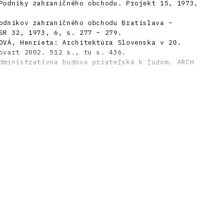
Podniky zahraničného obchodu. Projekt 15, 1973,
odnikov zahraničného obchodu Bratislava –
SR 32, 1973, 6, s. 277 – 279.
OVÁ, Henrieta: Architektúra Slovenska v 20.
ovart 2002. 512 s., tu s. 436.
dministratívna budova priateľská k ľuďom. ARCH