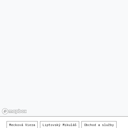
Mecková Viera
Liptovský Mikuláš
Obchod a služby