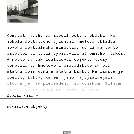
Koncept návrhu sa riešil ešte v období, keď
nebola dostatočne ujasnená hmotová skladba
nového centrálneho námestia, súťaž na tento
priestor sa totiž vypisovala až omnoho neskôr.
V meste sa tak realizoval objekt, ktorý
kompozične, hmotovo a prevádzkovo skĺbil
štátnu poisťovňu a štátnu banku. Na fasáde je
použitý žulový kameň, jeho najvýraznejšia
plocha je nad predsadeným schodiskom. Silným
prvkom sú aj ochranné mreže, pôvodná
požiadavka klienta, ktoré však stavbu
Zobraz viac ↷
nezaťažujú, naopak jej dodávajú vzdušnosť.
súvisiace objekty
Literatúra:
MORAVČIKOVÁ, Henrieta: Neviditeľné
architektky. Architektúra & urbanizmus, 2015,