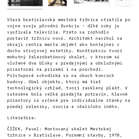
Stará bratislavská mestská tržnica stratila po
vojne svoju pôvodnú funkciu – dlhé roky ju
využívala televízia. Preto sa rozhodlo
postaviť tržnicu novú. Architekt navrhol na
okraji centra mesta objekt ako kontajner v
duchu strojovej estetiky. Konštrukciu tvorí
mohutný železobetónový skelet, v ktorom sú
vložené dva bloky s predajnými a obslužnými
priestormi na prízemí i na poschodí.
Prístupové schodiská sú na oboch koncoch
budovy. Obal objektu, ktorý má tiež
technologický vzhľad, tvorí zasklený plášť. V
suteréne bola veľká predajňa potravín, hlavné
priestory sú určené pre individuálne stánky na
predaj zeleniny, ovocia a všeličoho iného.
Literatúra:
ČÍŽEK, Pavel: Montovaný skelet Mestskej
tržnice v Bratislave. Pozemní stavby, 1978,