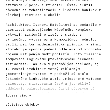
generálnym riaditeľstvom československých
štátnych kúpeľov a žriediel. Ústav slúžil
pôvodne na rehabilitáciu a liečenie baníkov z
blízkej Prievidze a okolia.
Architektovi Ivanovi Matušíkovi sa podarilo v
prostredí existujúceho kúpeľného komplexu
vytvoriť racionálne riešenú stavbu s
výnimočnou výtvarnou a kompozičnou hodnotou.
Využil pri tom modernistický princíp, v rámci
ktorého je spodná podnož oddelená od vrchného
objemu ustúpeným medzipodlažím. Toto riešenie
zodpovedá logickému prevádzkovému členeniu
zariadenia. Tak ako v predošlých dielach, aj
tu zostal architekt verný základným
geometrickým tvarom. V podnoži sú okolo
ústredného kruhového átria umiestnené vstupné
priestory, stravovacia časť a jednotlivé
oddelenia balneoterapie. Časti pôdorysu sú
vzájomne prepojené chodbami v sústredných
Zobraz viac ↷
kružniciach. Na štyroch podlažiach vrchného
objemu sú situované dvojlôžkové izby pre
súvisiace objekty
celkovo 200 pacientov. Pre riešenie lôžkovej