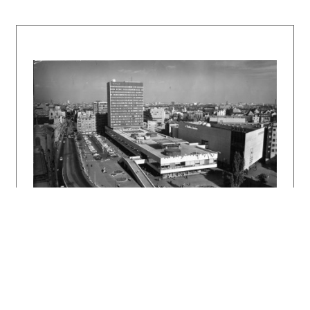
časti použil Ivan Matušík kruhovú hmotu s
výsečou, čím stavba pripomína obchodný dom
Slimák v Bratislave. Vynechaný severný segment
v tomto prípade umožňuje presvetliť chodbu po
vnútornom obvode a tiež zabezpečuje vhodnú
orientáciu izieb na východ, juh a západ.
Pre realizáciu jasného architektonického
zámeru bola dôležitá spolupráca so statikom
Pavlom Čížkom. Ten navrhol progresívny
konštruktívny systém ako kombináciu oceľových
stojok a monolitických bezprievlakových
stropov. Najvýraznejším fasádnym prvkom sú
prefabrikované loggiové zábradlia, ktoré sú
konkávne zaoblené. Protipólom betónových
loggií bolo kopilitové opláštenie chodby
smerom do átria, ktoré materiálovo dopĺňalo
tmavú keramiku použitú na podnoži a bočných
štítoch. Pri neskoršej rekonštrukcii bol
kopilit nahradený zasklenými otvormi.
Odstránené bolo tiež pôvodné monolitické
prekrytie vstupu a k objektu bol pristavaný