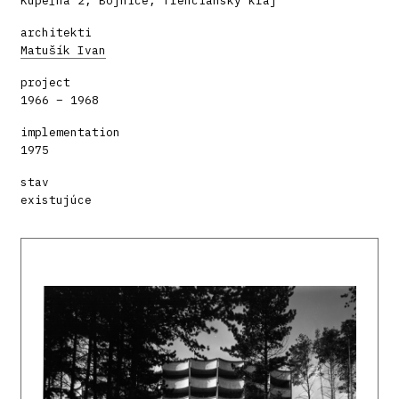
Kúpeľná 2, Bojnice, Trenčiansky kraj
architekti
Matušík Ivan
project
1966 – 1968
implementation
1975
stav
existujúce