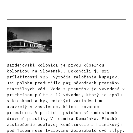
Bardejovská kolonáda je prvou kúpeľnou
kolonádou na Slovensku. Dokončili ju pri
príležitosti 725. výročia založenia kúpeľov.
Jej polohu predurčilo päť pôvodných prameňov
minerálnych vôd. Voda z prameňov je vyvedená v
priebežnom pulte s 12 vývodmi, ktorý je spolu
s kioskami a hygienickými zariadeniami
uzavretý v zasklenom, klimatizovanom
priestore. V piatich apsidách sú umiestnené
drevené plastiky Vladimíra Kompánka. Ploché
zastrešenie oceľovej konštrukcie s hliníkovým
podhľadom nesú tvarované železobetónové stĺpy.