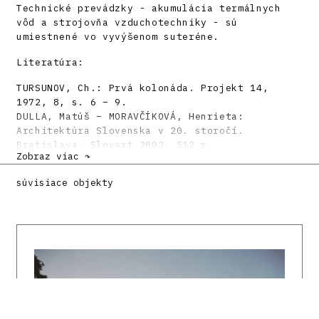
Technické prevádzky - akumulácia termálnych
vôd a strojovňa vzduchotechniky - sú
umiestnené vo vyvýšenom suteréne.
Literatúra:
TURSUNOV, Ch.: Prvá kolonáda. Projekt 14,
1972, 8, s. 6 – 9.
DULLA, Matúš – MORAVČÍKOVÁ, Henrieta:
Architektúra Slovenska v 20. storočí.
Bratislava, Slovart 2002. 512 s.
Zobraz viac ↷
súvisiace objekty