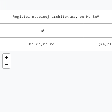
Register modernej architektúry
oA HÚ SAV
oA
Do.co,mo.mo
(Ne)p