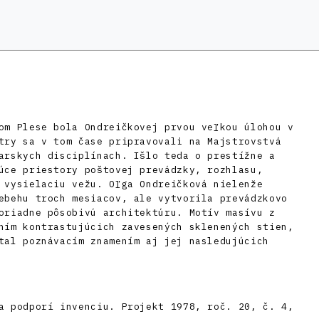
om Plese bola Ondreičkovej prvou veľkou úlohou v
try sa v tom čase pripravovali na Majstrovstvá
arskych disciplínach. Išlo teda o prestížne a
úce priestory poštovej prevádzky, rozhlasu,
 vysielaciu vežu. Oľga Ondreičková nielenže
ebehu troch mesiacov, ale vytvorila prevádzkovo
oriadne pôsobivú architektúru. Motív masívu z
ním kontrastujúcich zavesených sklenených stien,
tal poznávacím znamením aj jej nasledujúcich
a podporí invenciu. Projekt 1978, roč. 20, č. 4,