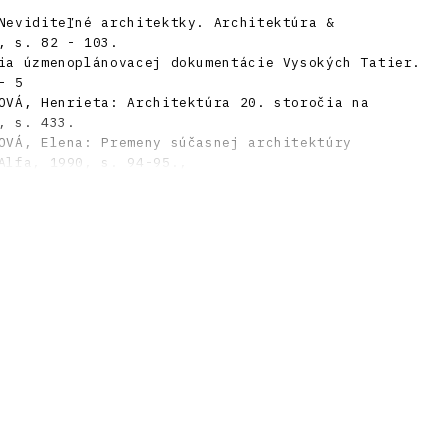
Neviditeľné architektky. Architektúra &
, s. 82 - 103.
ia úzmenoplánovacej dokumentácie Vysokých Tatier.
- 5
OVÁ, Henrieta: Architektúra 20. storočia na
, s. 433.
OVÁ, Elena: Premeny súčasnej architektúry
Alfa, 1990, s. 94-95.,
ba Štrbského plesa - dejište FIS. Architektura
- 275.
ov Hydrostavu: 1951-1971. Bratislava: A-Press,
udlo vo Vysokých Tatrách pri príležitosti MS
970, roč. 47, č. 2, s. 58 - 61.