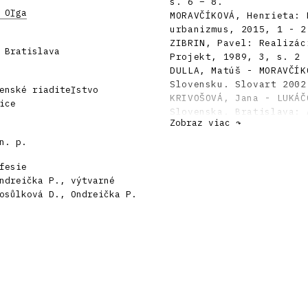
s. 6 – 8.
 Oľga
MORAVČÍKOVÁ, Henrieta: 
urbanizmus, 2015, 1 - 2
ZIBRIN, Pavel: Realizác
 Bratislava
Projekt, 1989, 3, s. 2 
DULLA, Matúš - MORAVČÍK
Slovensku. Slovart 2002
enské riaditeľstvo
KRIVOŠOVÁ, Jana - LUKÁČ
ice
Slovenska. Bratislava: 
Zobraz viac ↷
HRUŠKA, Emanuel: Výstav
ČSR 1970, č. 7, s. 266 
n. p.
KUBIATKO et al.: 20 rok
fesie
1972, s. 87.
ndreička P., výtvarné
MLYNÁR, Andrej: Čo prib
osůlková D., Ondreička P.
1970. Krásy Slovenska 1