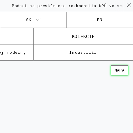
net na preskúmanie rozhodnutia KPÚ vo veci Polyfunk
SK
EN
KOLEKCIE
ej moderny
Industriál
MAPA