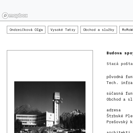
Ondreičková Oľga
Vysoké Tatry
Obchod a služby
MoMoW
Budova spo
Stará pošta
pôvodná fun
Tech. infra
súčasná fun
Obchod a sl
adresa
Štrbské Ple
Prešovský k
architekti