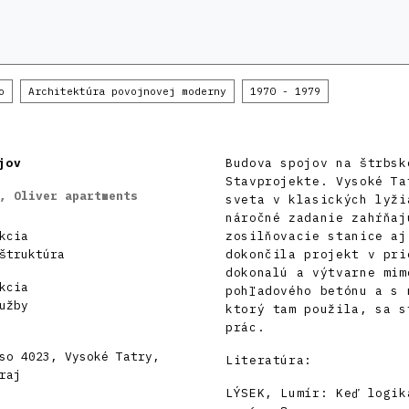
o
Architektúra povojnovej moderny
1970 - 1979
jov
Budova spojov na štrbsk
Stavprojekte. Vysoké Ta
, Oliver apartments
sveta v klasických lyži
náročné zadanie zahŕňaj
kcia
zosilňovacie stanice aj
štruktúra
dokončila projekt v pri
dokonalú a výtvarne mim
kcia
pohľadového betónu a s 
užby
ktorý tam použila, sa s
prác.
so 4023, Vysoké Tatry,
Literatúra:
raj
LÝSEK, Lumír: Keď logik