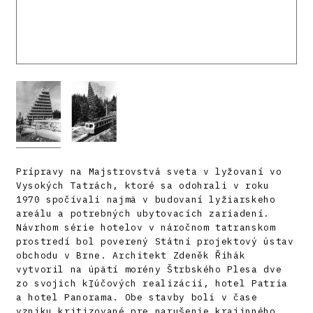
Prípravy na Majstrovstvá sveta v lyžovaní vo
Vysokých Tatrách, ktoré sa odohrali v roku
1970 spočívali najmä v budovaní lyžiarskeho
areálu a potrebných ubytovacích zariadení.
Návrhom série hotelov v náročnom tatranskom
prostredí bol poverený Státní projektový ústav
obchodu v Brne. Architekt Zdeněk Řihák
vytvoril na úpätí morény Štrbského Plesa dve
zo svojich kľúčových realizácií, hotel Patria
a hotel Panorama. Obe stavby boli v čase
vzniku kritizované pre narušenie krajinného