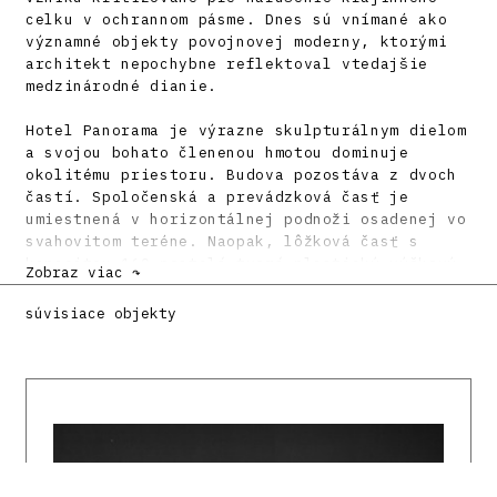
celku v ochrannom pásme. Dnes sú vnímané ako
významné objekty povojnovej moderny, ktorými
architekt nepochybne reflektoval vtedajšie
medzinárodné dianie.
Hotel Panorama je výrazne skulpturálnym dielom
a svojou bohato členenou hmotou dominuje
okolitému priestoru. Budova pozostáva z dvoch
častí. Spoločenská a prevádzková časť je
umiestnená v horizontálnej podnoži osadenej vo
svahovitom teréne. Naopak, lôžková časť s
kapacitou 160 postelí tvorí plastický výškový
Zobraz viac ↷
element. Koncepcia 12 nepravidelne
vykonzolovaných pyramídovo usporiadaných
súvisiace objekty
podlaží vytvára rozmanitosť hotelových izieb.
Forma pripomínajúca vízie japonských
metabolistov zo 60. rokov vytvára v krajine
zapamätateľný monument. Konštrukcia pozostáva
z oceľového skeletu s plynosilikátovými
tvárnicami. Fasádu tvoril pôvodne drevený
obklad v kombinácií so špeciálnou striekanou
omietkou. Pôvodné interiérové výtvarné diela,