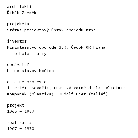
architekti
Řihák Zdeněk
projekcia
Státní projektový ústav obchodu Brno
investor
Ministerstvo obchodu SSR, Čedok GR Praha,
Interhotel Tatry
dodávateľ
Hutné stavby Košice
ostatné profesie
interiér: Kovařík, Fuks výtvarné diela: Vladimír
Kompánek (plastika), Rudolf Uher (reliéf)
projekt
1965 – 1967
realizácia
1967 – 1970