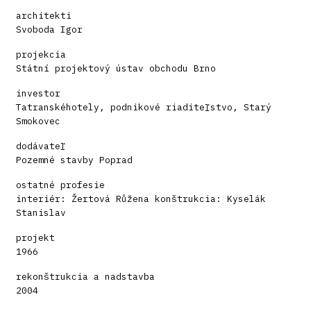
architekti
Svoboda Igor
projekcia
Státní projektový ústav obchodu Brno
investor
Tatranskéhotely, podnikové riaditeľstvo, Starý
Smokovec
dodávateľ
Pozemné stavby Poprad
ostatné profesie
interiér: Žertová Růžena konštrukcia: Kyselák
Stanislav
projekt
1966
rekonštrukcia a nadstavba
2004