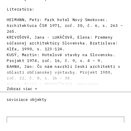
Literatúra:
HEIMANN, Petr: Park hotel Nový Smokovec.
Architektura ČSR 1971, roč. 30, č. 6, s. 263 –
265.
KRIVOŠOVÁ, Jana - LUKÁČOVÁ, Elena: Premeny
súčasnej architektúry Slovenska. Bratislava:
Alfa, 1990, s. 123-124.
KUSÝ, Martin: Hotelové stavby na Slovensku.
Projekt 1974, roč. 16, č. 9, s. 4 – 9.
BAHNA, Ján: Čo nám navrhli českí architekti v
oblasti občianskej výstavby. Projekt 1980,
roč. 22, č. 8, s. 26 – 30.
DULLA, Matúš – MORAVČÍKOVÁ, Henrieta:
Zobraz viac ↷
Architektúra Slovenska v 20. storočí.
Bratislava, Slovart 2002. 512 s., tu s. 430.
súvisiace objekty