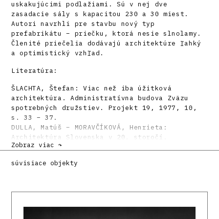
uskakujúcimi podlažiami. Sú v nej dve
zasadacie sály s kapacitou 230 a 30 miest.
Autori navrhli pre stavbu nový typ
prefabrikátu – priečku, ktorá nesie slnolamy.
Členité priečelia dodávajú architektúre ľahký
a optimistický vzhľad.
Literatúra:
ŠLACHTA, Štefan: Viac než iba úžitková
architektúra. Administratívna budova Zväzu
spotrebných družstiev. Projekt 19, 1977, 10,
s. 33 – 37.
DULLA, Matúš – MORAVČÍKOVÁ, Henrieta:
Architektúra Slovenska v 20. storočí.
Zobraz viac ↷
Bratislava, Slovart 2002. 512 s., tu s. 437.
súvisiace objekty