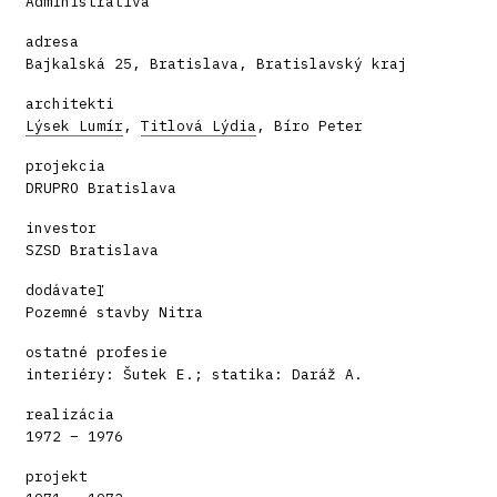
Administratíva
adresa
Bajkalská 25, Bratislava, Bratislavský kraj
architekti
Lýsek Lumír
,
Titlová Lýdia
, Bíro Peter
projekcia
DRUPRO Bratislava
investor
SZSD Bratislava
dodávateľ
Pozemné stavby Nitra
ostatné profesie
interiéry: Šutek E.; statika: Daráž A.
realizácia
1972 – 1976
projekt