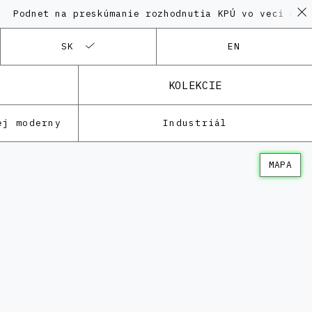
net na preskúmanie rozhodnutia KPÚ vo veci Polyfunk
SK
EN
KOLEKCIE
ej moderny
Industriál
MAPA