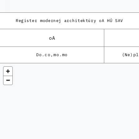
Register modernej architektúry
oA HÚ SAV
oA
Do.co,mo.mo
(Ne)p