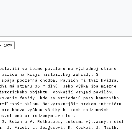
- 1979
ostavili vo forme pavilónu na východnej strane
 paláca na kraji historickej záhrady. S
 spája podzemná chodba. Pavilón má tvar kvádra,
dňa má stranu 36 m dlhú. Jeho výška iba mierne
istorického objektu. Vonkajší vzhľad pavilónu
kovanie fasády, kde sa striedajú pásy kamenného
reflexným sklom. Najvýraznejším prvkom interiéru
 prechádza výškou všetkých troch nadzemných
esvetlená prirodzeným svetlom.
 J. Bočan a V. Rothbauer, autormi výtvarných diel
r, J. Fizel, L. Jergušová, K. Korkoš, J. Marth,