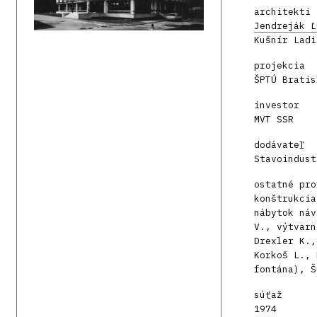
architekti
Jendreják Ľ
Kušnír Ladi
projekcia
ŠPTÚ Bratis
investor
MVT SSR
dodávateľ
Stavoindust
ostatné pro
konštrukcia
nábytok náv
V., výtvarn
Drexler K.,
Korkoš L., 
fontána), Š
súťaž
1974