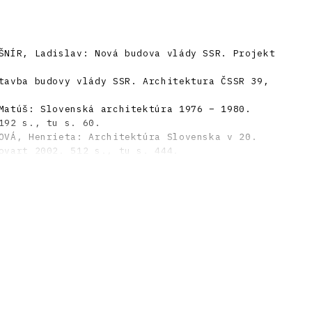
ŠNÍR, Ladislav: Nová budova vlády SSR. Projekt
tavba budovy vlády SSR. Architektura ČSSR 39,
Matúš: Slovenská architektúra 1976 – 1980.
192 s., tu s. 60.
OVÁ, Henrieta: Architektúra Slovenska v 20.
ovart 2002. 512 s., tu s. 444.