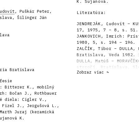
K. Šujanová.
udovít
, Puškár Peter,
Literatúra:
slava, Šilinger Ján
JENDREJÁK, Ľudovít – KU
17, 1975, 7 – 8, s. 51.
lava
JANKOVICH, Imrich: Prís
1980, 5, s. 194 – 196.
ZALČÍK, Tibor – DULLA, 
Bratislava, Veda 1982. 
DULLA, Matúš – MORAVČÍK
storočí. Bratislava, Sl
ria Bratislava
Zobraz viac ↷
fesie
: Bitterer K., mobilný
rh: Bočan J., Rothbauer
é diela: Cigler V.,
 Fizel J., Jergušová L.,
Marth Juraj (keramická
ujanová K.