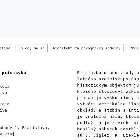
atíva
Do.co, mo.mo
Architektúra povojnovej moderny
1970 
 prístavba
Prístavbu úradu vlády p
letného arcibiskupského
historickým objektom ju
kcia
ktorého štvorcová zákla
íva
presahuje výšku rímsy h
kcia
vytvára vertikálne člán
íva
obkladu a štrbín s anti
je vnútorná hala, ktorá
podlaží a je z vrchu pr
obody 1, Bratislava,
Mobilný nábytok navrhli
ý kraj
sú V. Cigler, K. Drexle