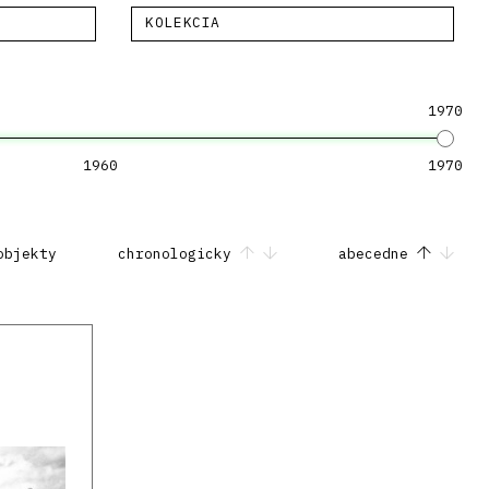
KOLEKCIA
1970
1960
1970
objekty
chronologicky
abecedne