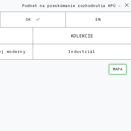
Podnet na preskúmanie rozhodnutia KPÚ vo veci 
SK
EN
KOLEKCIE
ej moderny
Industriál
MAPA