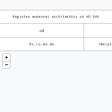
Register modernej architektúry
oA HÚ SAV
oA
Do.co,mo.mo
(Ne)p