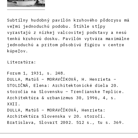
Subtílny hudobný pavilón kruhového pôdorysu má
veľmi jednoduchú podobu. Štíhle stĺpy
vyrastajú z nízkej valcovitej podstavy a nesú
tenkú kruhovú dosku. Pavilón vytvára maximálne
jednoduchú a pritom pôsobivú figúru v centre
kúpeľov.
Literatúra:
Forum 1, 1931, s. 248.
DULLA, Matúš – MORAVČÍKOVÁ, H. Henrieta –
STOLIČNÁ, Elena: Architektonické diela 20.
storočia na Slovensku – Trenčianske Teplice.
Architektúra & urbanizmus 30, 1996, 4, s.
XXII.
DULLA, Matúš – MORAVČÍKOVÁ, Henrieta:
Architektúra Slovenska v 20. storočí.
Bratislava, Slovart 2002. 512 s., tu s. 369.