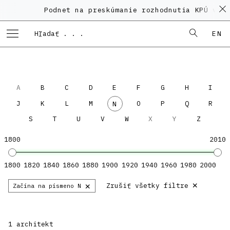
Podnet na preskúmanie rozhodnutia KPÚ vo 
EN
A
B
C
D
E
F
G
H
I
J
K
L
M
O
P
Q
R
N
S
T
U
V
W
X
Y
Z
1800
2010
1800
1820
1840
1860
1880
1900
1920
1940
1960
1980
2000
×
×
Zrušiť všetky filtre
Začína na písmeno N
1 architekt