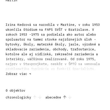
Martin
Irina Kedrová sa narodila v Martine, v roku 1953
ukončila štúdium na FAPS SVŠT v Bratislave. V
rokoch 1953 -1975 sa podielala ako autor alebo
spoluautor na tamer stovke najrôznejích úloh -
bytovky, školy, materské školy, jasle, výrobné a
skladovacie zariadenia, obchody, trafostanice,
kotolne ale aj sídliská, rekreačné zariadenia a
interiéry, väčšinou realizované. Od roku 1975,
najprv v Stavprojkete, neskôr v ŠPTÚ sa venovala
problematike typizácie vo funkcii špecialistu.
Táto problematika bola predmetom jej študijných
Zobraz viac ↷
prác a vystúpení na seminároch. Päť rokov pôsobila
externe na FA SVŠT.
0 objektov
chronologicky
abecedne